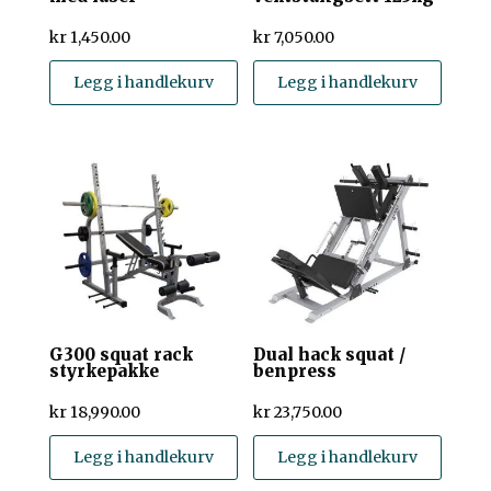
kr
1,450.00
kr
7,050.00
Legg i handlekurv
Legg i handlekurv
G300 squat rack
Dual hack squat /
styrkepakke
benpress
kr
18,990.00
kr
23,750.00
Legg i handlekurv
Legg i handlekurv