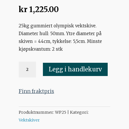
kr
1,225.00
25kg gummiert olympisk vektskive.
Diameter hull: 50mm. Ytre diameter på
skiven = 44cm, tykkelse: 5,5cm. Minste
kjøpskvantum: 2 stk
25kg
Legg i handlekurv
olympisk
vektskive
antall
Finn fraktpris
Produktnummer:
WP25
Kategori:
Vektskiver