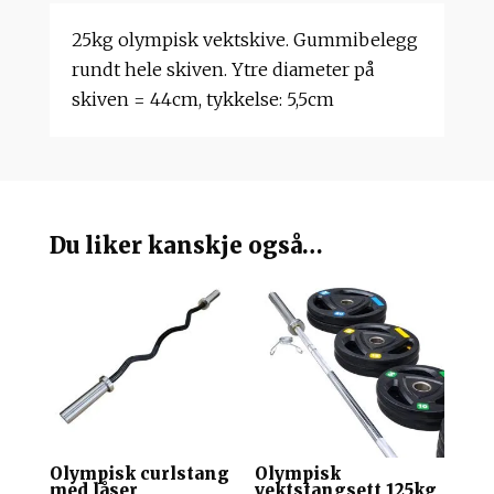
25kg olympisk vektskive. Gummibelegg
rundt hele skiven. Ytre diameter på
skiven = 44cm, tykkelse: 5,5cm
Du liker kanskje også…
Olympisk curlstang
Olympisk
med låser
vektstangsett 125kg