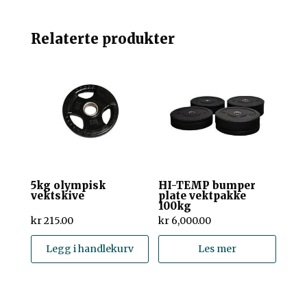
Relaterte produkter
5kg olympisk
HI-TEMP bumper
vektskive
plate vektpakke
100kg
kr
215.00
kr
6,000.00
Legg i handlekurv
Les mer