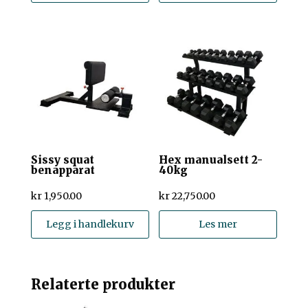
Sissy squat
Hex manualsett 2-
benapparat
40kg
kr
1,950.00
kr
22,750.00
Legg i handlekurv
Les mer
Relaterte produkter