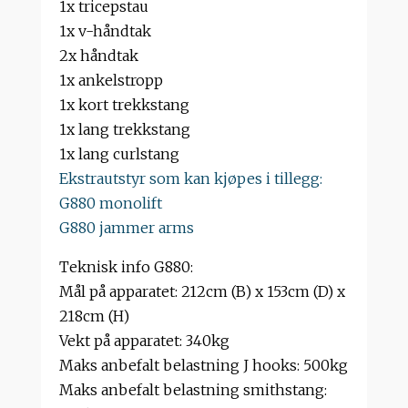
1x tricepstau
1x v-håndtak
2x håndtak
1x ankelstropp
1x kort trekkstang
1x lang trekkstang
1x lang curlstang
Ekstrautstyr som kan kjøpes i tillegg:
G880 monolift
G880 jammer arms
Teknisk info G880:
Mål på apparatet: 212cm (B) x 153cm (D) x
218cm (H)
Vekt på apparatet: 340kg
Maks anbefalt belastning J hooks: 500kg
Maks anbefalt belastning smithstang: