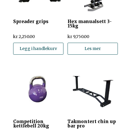
Spreader grips
Hex manualsett 3-
15kg
kr
2,250.00
kr
9,750.00
Legg i handlekurv
Les mer
Competition
Takmontert chin up
kettlebell 20kg
bar pro