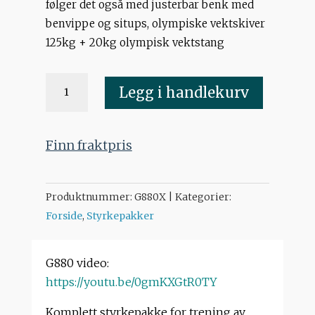
følger det også med justerbar benk med
benvippe og situps, olympiske vektskiver
125kg + 20kg olympisk vektstang
G880
Legg i handlekurv
Ultimate
styrkepakke
antall
Finn fraktpris
Produktnummer:
G880X
Kategorier:
Forside
,
Styrkepakker
G880 video:
https://youtu.be/0gmKXGtR0TY
Komplett styrkepakke for trening av