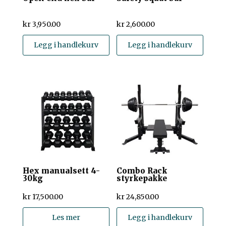
kr
3,950.00
kr
2,600.00
Legg i handlekurv
Legg i handlekurv
Hex manualsett 4-
Combo Rack
30kg
styrkepakke
kr
17,500.00
kr
24,850.00
Les mer
Legg i handlekurv