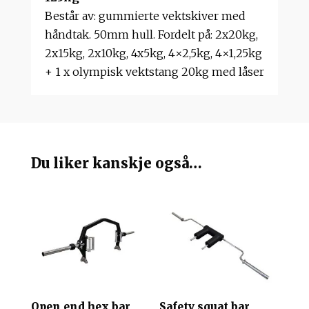
Består av: gummierte vektskiver med
håndtak. 50mm hull. Fordelt på: 2x20kg,
2x15kg, 2x10kg, 4x5kg, 4×2,5kg, 4×1,25kg
+ 1 x olympisk vektstang 20kg med låser
Du liker kanskje også…
Open end hex bar
Safety squat bar