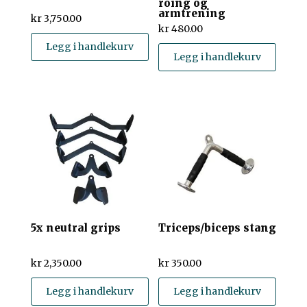
roing og
armtrening
kr
3,750.00
kr
480.00
Legg i handlekurv
Legg i handlekurv
5x neutral grips
Triceps/biceps stang
kr
2,350.00
kr
350.00
Legg i handlekurv
Legg i handlekurv