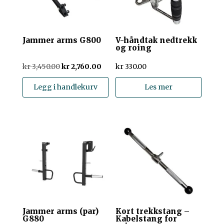
Jammer arms G800
V-håndtak nedtrekk
og roing
Opprinnelig
Nåværende
kr
3,450.00
kr
2,760.00
kr
330.00
pris
pris
var:
er:
Legg i handlekurv
kr 3,450.00.
kr 2,760.00.
Les mer
Jammer arms (par)
Kort trekkstang –
G880
Kabelstang for