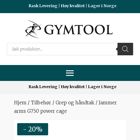
Rask Levering | Høy kvalitet | Lager i Norge
Products
search
Rask Levering | Høy kvalitet | Lager i Norge
Hjem
/
Tilbehør
/
Grep og håndtak
/ Jammer
arms G750 power cage
- 20%