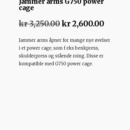
Jammer arms G750 power
cage
Opprinnelig
Nåvær
kr
3,250.00
kr
2,600.00
pris
pris
var:
er:
Jammer arms åpner for mange nye øvelser
kr 3,250.00.
kr 2,60
i et power cage, som f eks benkpress,
skulderpress og stående roing. Disse er
kompatible med G750 power cage.