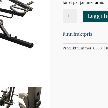
for et par jammer arms
Jammer
Legg i 
arms
(par)
G500
Finn fraktpris
antall
Produktnummer:
G500J
K