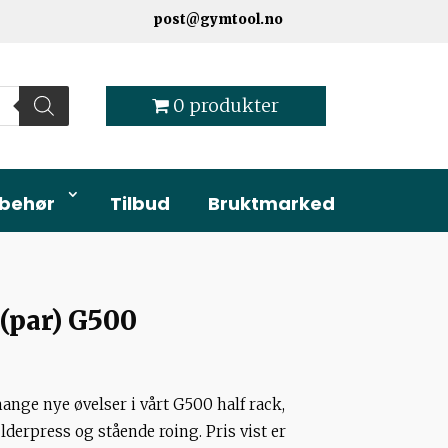
post@gymtool.no
0 produkter
lbehør
Tilbud
Bruktmarked
(par) G500
nge nye øvelser i vårt G500 half rack,
derpress og stående roing. Pris vist er