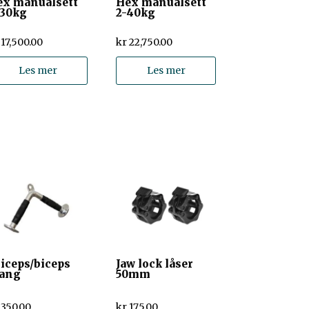
ex manualsett
Hex manualsett
-30kg
2-40kg
17,500.00
kr
22,750.00
Les mer
Les mer
iceps/biceps
Jaw lock låser
tang
50mm
350.00
kr
175.00