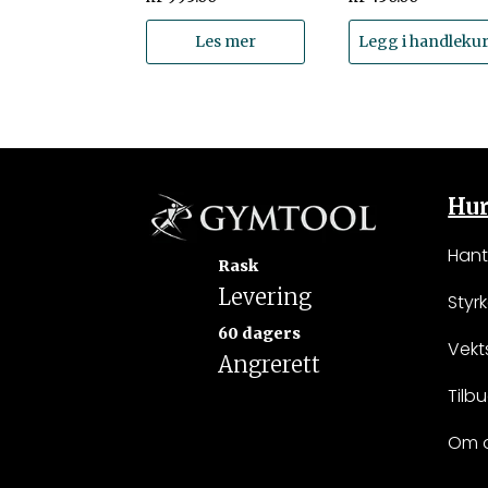
Les mer
Legg i handleku
Hur
Hant
Rask
Levering
Styr
60 dagers
Vekt
Angrerett
Tilb
Om 