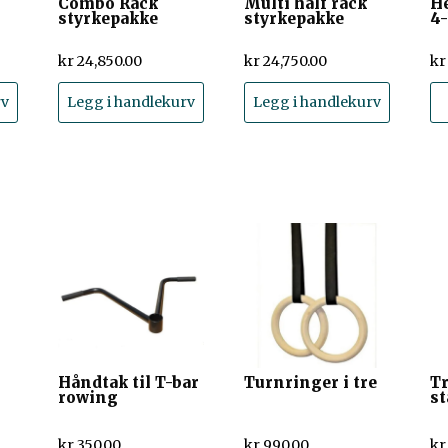
Combo Rack
Multi half rack
H
styrkepakke
styrkepakke
4
kr
24,850.00
kr
24,750.00
kr
rv
Legg i handlekurv
Legg i handlekurv
Håndtak til T-bar
Turnringer i tre
Tr
rowing
s
kr
350.00
kr
990.00
kr