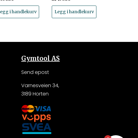
egg i handlekurv
Legg i handlekurv
Gymtool AS
Send epost
Varnesveien 34,
3189 Horten