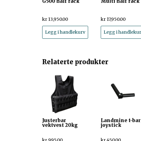
G500 half rack
Multi half rack
kr
13,950.00
kr
17,950.00
Legg i handlekurv
Legg i handleku
Relaterte produkter
Justerbar
Landmine t-bar
vektvest 20kg
joystick
kr
995.00
kr
450.00