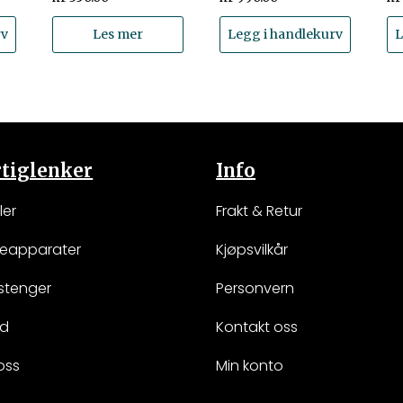
rv
Les mer
Legg i handlekurv
L
tiglenker
Info
ler
Frakt & Retur
keapparater
Kjøpsvilkår
stenger
Personvern
ud
Kontakt oss
oss
Min konto