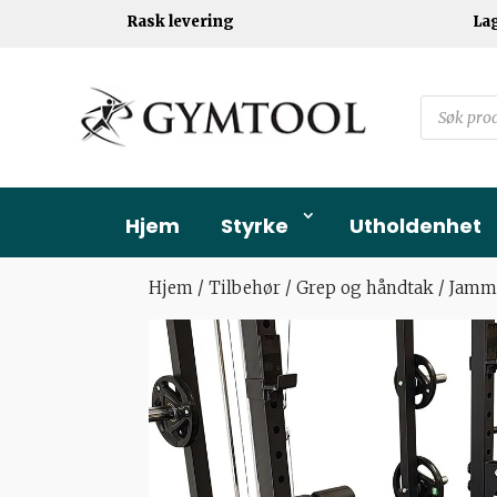
Rask levering
La
Products
search
Hjem
Styrke
Utholdenhet
Hjem
/
Tilbehør
/
Grep og håndtak
/ Jamm