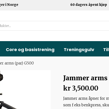
ger i Norge
60 dagers åpent kjøp
Core og basistrening
Treningsgulv
Ti
er arms (par) G500
Jammer arms 
kr
3,500.00
Jammer arms åpner for ma
som f eks benkpress, skul