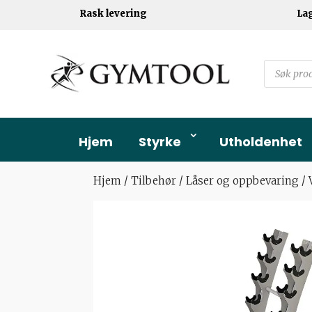
Rask levering
La
Products
search
Hjem
Styrke
Utholdenhet
Hjem
/
Tilbehør
/
Låser og oppbevaring
/ 