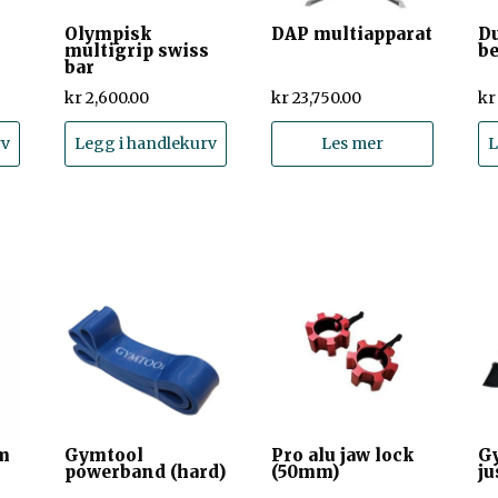
Olympisk
DAP multiapparat
Du
multigrip swiss
b
bar
kr
2,600.00
kr
23,750.00
kr
rv
Legg i handlekurv
Les mer
L
mm
Gymtool
Pro alu jaw lock
G
powerband (hard)
(50mm)
ju