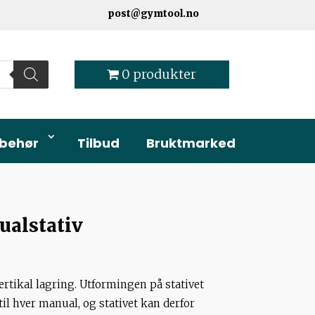
post@gymtool.no
0 produkter
lbehør
Tilbud
Bruktmarked
ualstativ
ertikal lagring. Utformingen på stativet
il hver manual, og stativet kan derfor