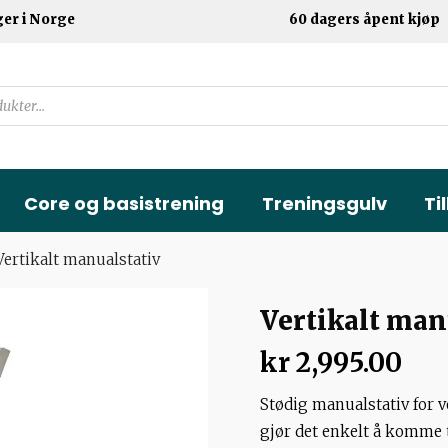
ger i Norge
60 dagers åpent kjøp
Core og basistrening
Treningsgulv
Ti
Vertikalt manualstativ
Vertikalt man
kr
2,995.00
Stødig manualstativ for v
gjør det enkelt å komme t