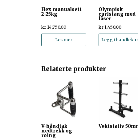
Hex manualsett
Olympisk
2-25kg
curlstang med
låser
kr
14,750.00
kr
1,450.00
Les mer
Legg i handleku
Relaterte produkter
V-håndtak
Vektstativ 50
nedtrekk og
roing