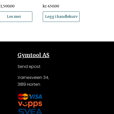
1,500.00
kr
450.00
Les mer
Legg i handlekurv
Gymtool AS
Send epost
Varnesveien 34,
3189 Horten