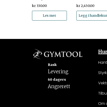
kr
330.00
kr
2,450.00
Les mer
Legg i handleku
Hur
Hant
Rask
Levering
Styr
60 dagers
Vekt
Angrerett
Tilb
Om 