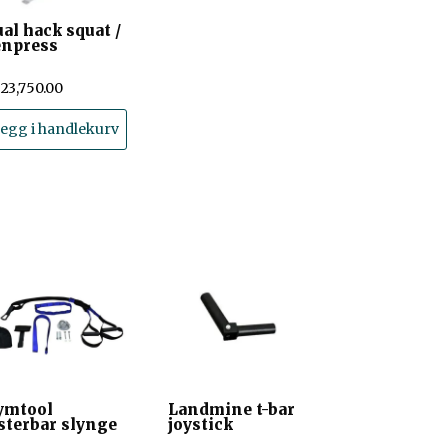
al hack squat /
enpress
23,750.00
egg i handlekurv
ymtool
Landmine t-bar
sterbar slynge
joystick