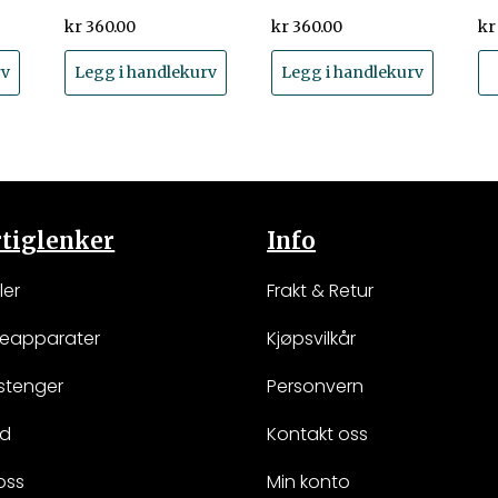
kr
360.00
kr
360.00
kr
rv
Legg i handlekurv
Legg i handlekurv
tiglenker
Info
ler
Frakt & Retur
keapparater
Kjøpsvilkår
stenger
Personvern
ud
Kontakt oss
oss
Min konto