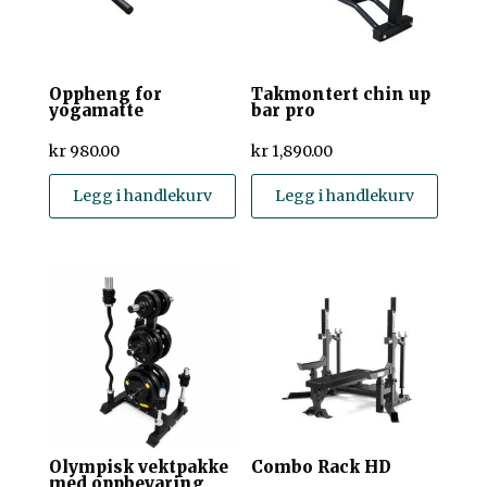
Oppheng for
Takmontert chin up
yogamatte
bar pro
kr
980.00
kr
1,890.00
Legg i handlekurv
Legg i handlekurv
Olympisk vektpakke
Combo Rack HD
med oppbevaring