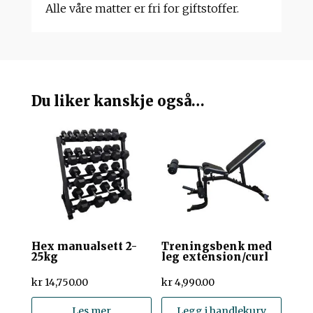
Alle våre matter er fri for giftstoffer.
Du liker kanskje også…
Hex manualsett 2-
Treningsbenk med
25kg
leg extension/curl
kr
14,750.00
kr
4,990.00
Les mer
Legg i handlekurv