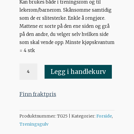
Kan brukes både i treningsrom og til
lekerom/barnerom. Skånsomme samtidig
som de er slitesterke. Enkle å rengjøre.
Mattene er sorte på den ene siden og grå
på den andre, du velger selv hvilken side
som skal vende opp. Minste kjøpskvantum
= 4 stk
Flettematte
Legg i handlekurv
skum
2,5
cm
Finn fraktpris
sort/grå
antall
Produktnummer:
TG25
Kategorier:
Forside
,
Treningsgulv