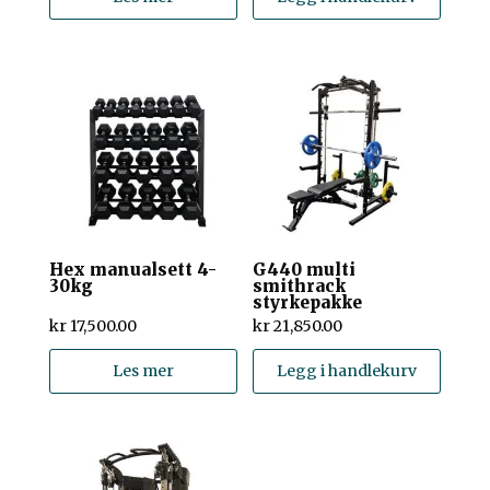
Hex manualsett 4-
G440 multi
30kg
smithrack
styrkepakke
kr
17,500.00
kr
21,850.00
Les mer
Legg i handlekurv