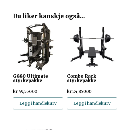
Du liker kanskje også…
G880 Ultimate
Combo Rack
styrkepakke
styrkepakke
kr
49,550.00
kr
24,850.00
Legg i handlekurv
Legg i handlekurv