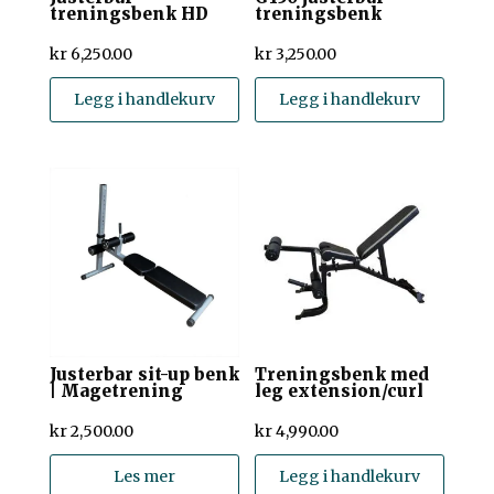
treningsbenk HD
treningsbenk
kr
6,250.00
kr
3,250.00
Legg i handlekurv
Legg i handlekurv
Justerbar sit-up benk
Treningsbenk med
| Magetrening
leg extension/curl
kr
2,500.00
kr
4,990.00
Les mer
Legg i handlekurv