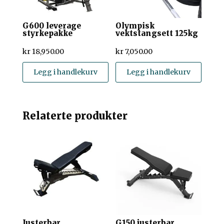
G600 leverage
Olympisk
styrkepakke
vektstangsett 125kg
kr
18,950.00
kr
7,050.00
Legg i handlekurv
Legg i handlekurv
Relaterte produkter
Justerbar
G150 justerbar