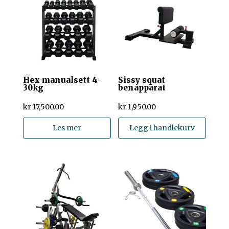
Hex manualsett 4-
Sissy squat
30kg
benapparat
kr
17,500.00
kr
1,950.00
Les mer
Legg i handlekurv