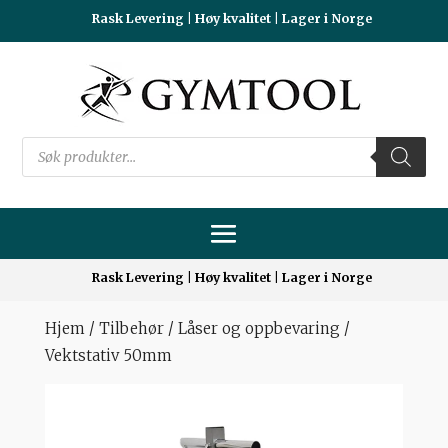
Rask Levering | Høy kvalitet | Lager i Norge
Products
search
Rask Levering | Høy kvalitet | Lager i Norge
Hjem
/
Tilbehør
/
Låser og oppbevaring
/
Vektstativ 50mm