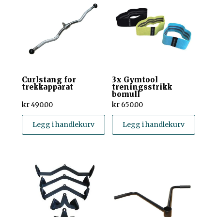
Curlstang for
3x Gymtool
trekkapparat
treningsstrikk
bomull
kr
490.00
kr
650.00
Legg i handlekurv
Legg i handlekurv