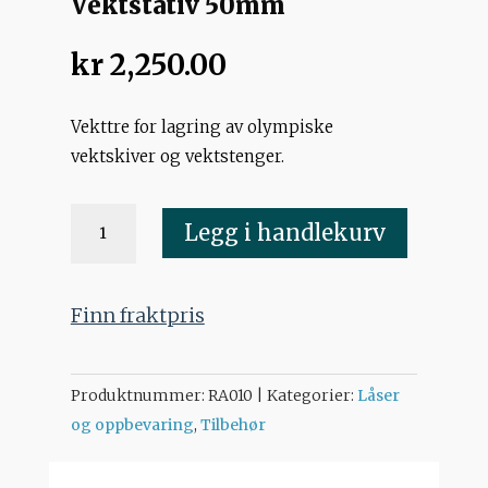
Vektstativ 50mm
kr
2,250.00
Vekttre for lagring av olympiske
vektskiver og vektstenger.
Vektstativ
Legg i handlekurv
50mm
antall
Finn fraktpris
Produktnummer:
RA010
Kategorier:
Låser
og oppbevaring
,
Tilbehør