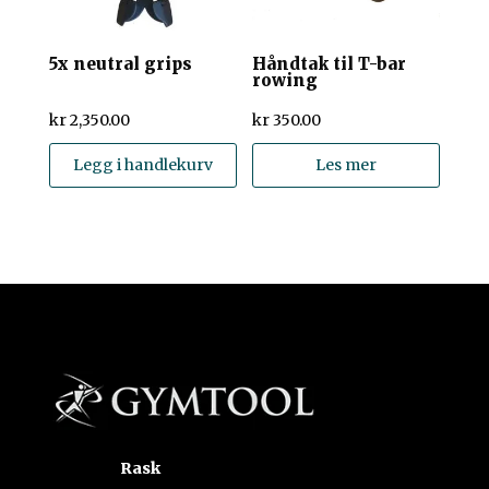
5x neutral grips
Håndtak til T-bar
rowing
kr
2,350.00
kr
350.00
Legg i handlekurv
Les mer
Rask